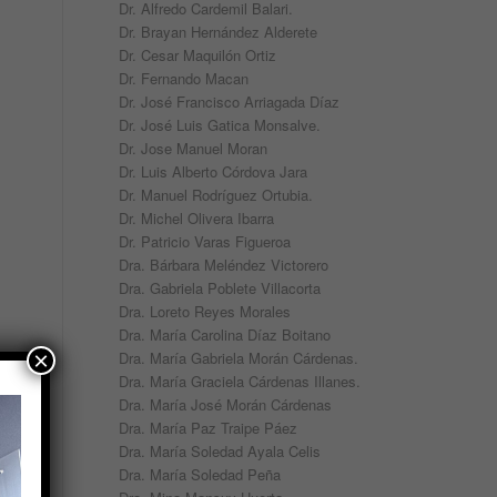
Dr. Alfredo Cardemil Balari.
Dr. Brayan Hernández Alderete
Dr. Cesar Maquilón Ortiz
Dr. Fernando Macan
Dr. José Francisco Arriagada Díaz
Dr. José Luis Gatica Monsalve.
Dr. Jose Manuel Moran
Dr. Luis Alberto Córdova Jara
Dr. Manuel Rodríguez Ortubia.
Dr. Michel Olivera Ibarra
Dr. Patricio Varas Figueroa
Dra. Bárbara Meléndez Victorero
Dra. Gabriela Poblete Villacorta
Dra. Loreto Reyes Morales
Dra. María Carolina Díaz Boitano
×
Dra. María Gabriela Morán Cárdenas.
Dra. María Graciela Cárdenas Illanes.
Dra. María José Morán Cárdenas
Dra. María Paz Traipe Páez
Dra. María Soledad Ayala Celis
Dra. María Soledad Peña