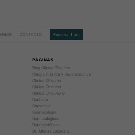
ENIOS
CONTACTO
Reservar hora
PÁGINAS
Blog Clínica Chicureo
Cirugía Plástica y Reconstructiva
Clínica Chicureo
Clínica Chicureo
Clínica Chicureo C
Contacto
Convenios
Cosmetología
Dermatológicos
Dermoestéticos
Dr. Alfonso Lozada S.