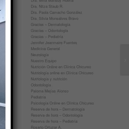
Dra. Mina Mansuy Huerta
Dra. Nitza Staub R.
Dra. Paola Camacho González
Dra. Silvia Monsalves Bravo
Gracias – Dermatología
Gracias – Odontologia
Gracias – Pediatría
Jennifer Jeanmaire Fuentes
Medicina General
Neurología
Nuestro Equipo
Nutrición Online en Clínica Chicureo
Nutriología online en Clínica Chicureo
Nutriología y nutrición
Odontología
Paloma Mejías Alonso
Pediatría
Psicología Online en Clínica Chicureo
Reserva de hora – Dermatología
Reserva de hora – Odontología
Reserva de hora – Pediatría
Rosario Ortuzar A.