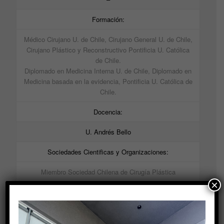
Formación:
Médico Cirujano U. de Chile, Cirujano General U. de Chile,
Cirujano Plástico y Reconstructivo Pontificia U. Católica
de Chile.
Diplomado en Medicina Interna U. de Chile, Diplomado en
Medicina basada en la evidencia, Pontificia U. Católica de
Chile.
Docencia:
U. Andrés Bello
Sociedades Cientificas y Organizaciones:
Miembro Sociedad Chilena de Cirugía Plástica
×
Idiomas que habla:
Español