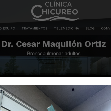
O EQUIPO
TRATAMIENTOS
TELEMEDICINA
BLOG
CONV
Dr. Cesar Maquilón Ortiz
Broncopulmonar adultos
Dr. Cesar Maquilón Ortiz
Especialidad: