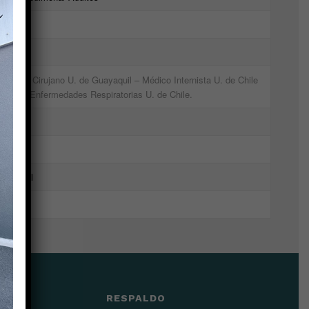
Adultos
Médico Cirujano U. de Guayaquil – Médico Internista U. de Chile
– Esp. Enfermedades Respiratorias U. de Chile.
–
–
Español
105769
IONES
RESPALDO