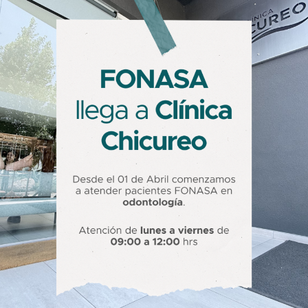
Atención:
Areas de Interés:
Formación:
Docencia:
Sociedades Cientificas y Organizaciones:
Idiomas que habla:
Registro superintendencia de salud
CONTACTO
CERTIFICAC