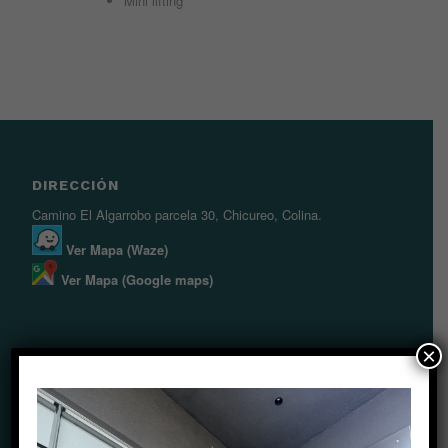
Mini lifting
DIRECCIÓN
Camino El Algarrobo parcela 30, Chicureo, Colina.
Ver Mapa (Waze)
Ver Mapa (Google maps)
×
HORARIOS
Lunes a viernes
09:00 a 18:30 hrs