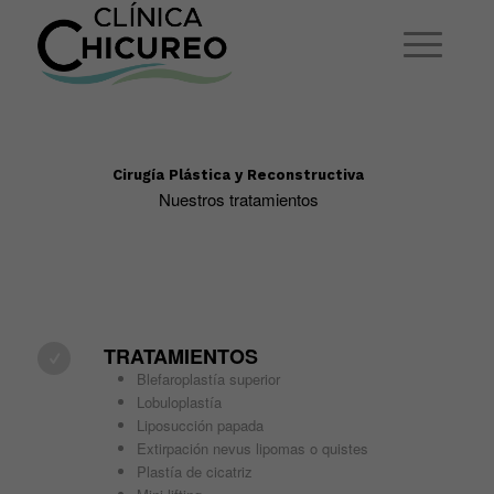
Cirugía Plástica y Reconstructiva
Nuestros tratamientos
TRATAMIENTOS
Blefaroplastía superior
Lobuloplastía
Liposucción papada
Extirpación nevus lipomas o quistes
Plastía de cicatriz