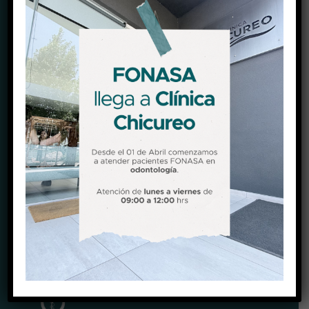
Sábado
09:00 a 14:00 hrs
CONTACTO
Teléfono:
+56 22 2678750
Celular:
+56987789823
E-Mail:
recepcion@clinicachicureo.com
Sitio Web:
www.clinicahicureo.com
@clinicachicureo
CERTIFICACIONES