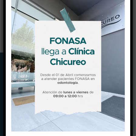
309356
Convenio Fonasa
No
DIRECCIÓN
Camino El Algarrobo parcela 30, Chicureo, Colina.
Ver Mapa (Waze)
Ver Mapa (Google maps)