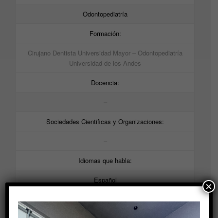
Odontopediatría
Formación:
Cirujano Dentista Universidad Mayor – Odontopediatría
Universidad de los Andes
Docencia:
–
Sociedades Cientificas y Organizaciones:
–
Idiomas que habla:
Español
×
Registro superintendencia de salud