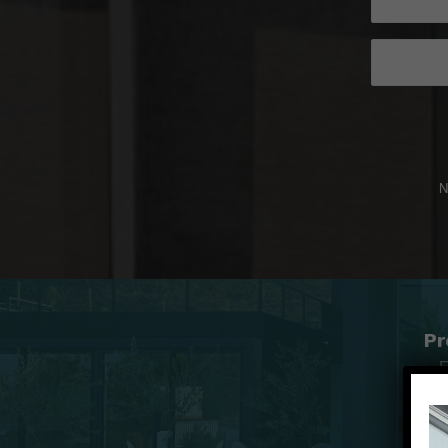
N
Pr
E