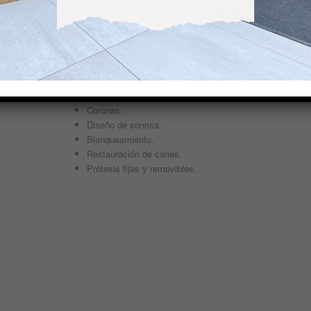
Odontología
Nuestros tratamientos
REHABILITACIÓN ORAL
Carillas.
Coronas.
Diseño de sonrisa.
Blanqueamiento.
Restauración de caries.
Prótesis fijas y removibles.