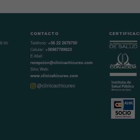
CONTACTO
CERTIFICAC
8:30
Teléfono:
+56 22 2678750
Celular:
+56987789823
E-Mail:
recepcion@clinicachicureo.com
Sitio Web:
www.clinicahicureo.com
@clinicachicureo