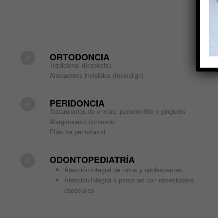
ORTODONCIA
Tradicional (Brackets)
Alineadores invisibles (Invisalign)
PERIDONCIA
Tratamientos de encías: periodontitis y gingivitis
Alargamiento coronario
Plástica periodontal
ODONTOPEDIATRÍA
Atención integral de niños y adolescentes
Atención integral a personas con necesidades
especiales