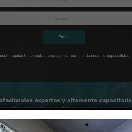
uestro equipo te contactara para agendar con uno de nuestros especialistas.
ofesionales expertos y altamente capacitado
specialistas reconocidos en su área, con vocación hacia el paciente
CONOZCA NUESTRO EQUIPO