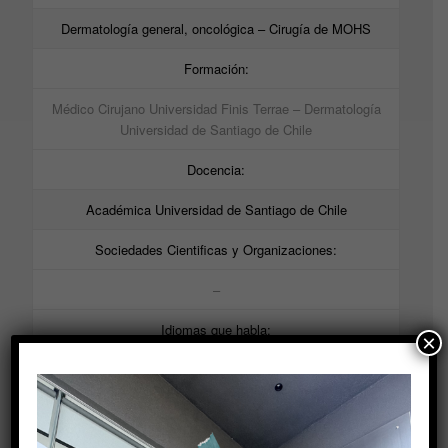
Dermatología general, oncológica – Cirugía de MOHS
Formación:
Médico Cirujano Universidad Finis Terrae – Dermatología
Universidad de Santiago de Chile
Docencia:
Académica Universidad de Santiago de Chile
Sociedades Cientificas y Organizaciones:
–
Idiomas que habla:
×
Español
Registro superintendencia de salud