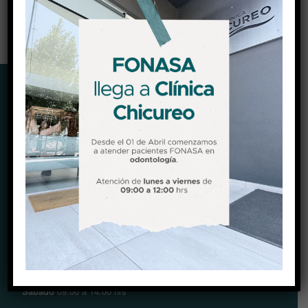
208333
DIRECCIÓN
Camino El Algarrobo parcela 30, Chicureo, Colina.
Ver Mapa (Waze)
Ver Mapa (Google maps)
HORARIOS
Lunes a viernes
09:00 a 18:30 hrs
Sábado
09:00 a 14:00 hrs