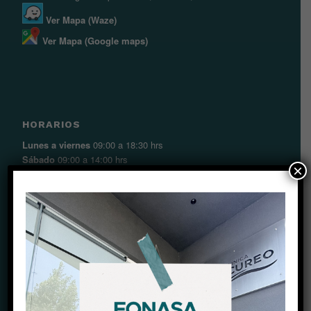
Ver Mapa (Waze)
Ver Mapa (Google maps)
HORARIOS
Lunes a viernes
09:00 a 18:30 hrs
Sábado
09:00 a 14:00 hrs
×
CONTACTO
Teléfono:
+56 22 2678750
Celular:
+56987789823
E-Mail:
recepcion@clinicachicureo.com
Sitio Web:
www.clinicahicureo.com