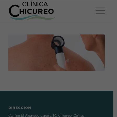
DIRECCIÓN
Camino El Algarrobo parcela 30, Chicureo, Colina.