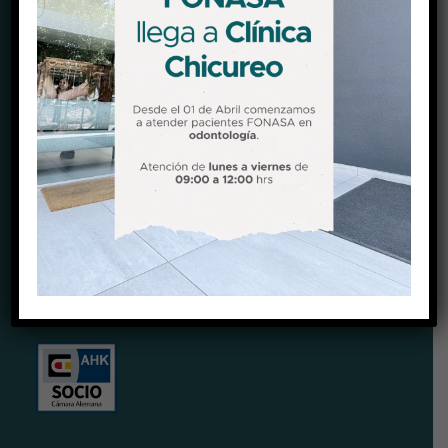
@clinicachicureo
CERTIFICACIONES