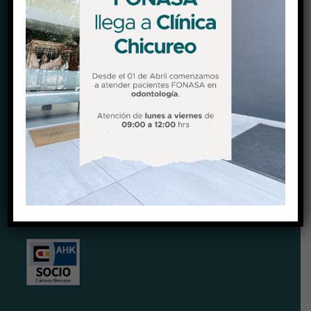
@clinicachicureo
CERTIFICACIONES