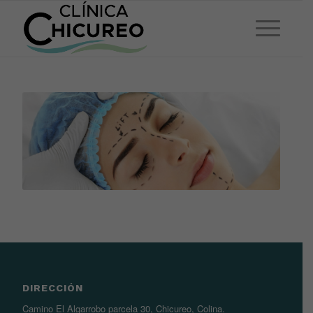
DIRECCIÓN
Camino El Algarrobo parcela 30, Chicureo, Colina.