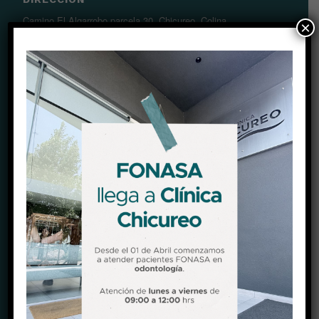
Camino El Algarrobo parcela 30, Chicureo, Colina.
×
Ver Mapa (Waze)
Ver Mapa (Google maps)
HORARIOS
Lunes a viernes
09:00 a 18:30 hrs
Sábado
09:00 a 14:00 hrs
CONTACTO
Teléfono:
+56 22 2678750
Celular:
+56987789823