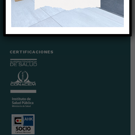
E-Mail:
recepcion@clinicachicureo.com
Sitio Web:
www.clinicahicureo.com
@clinicachicureo
CERTIFICACIONES