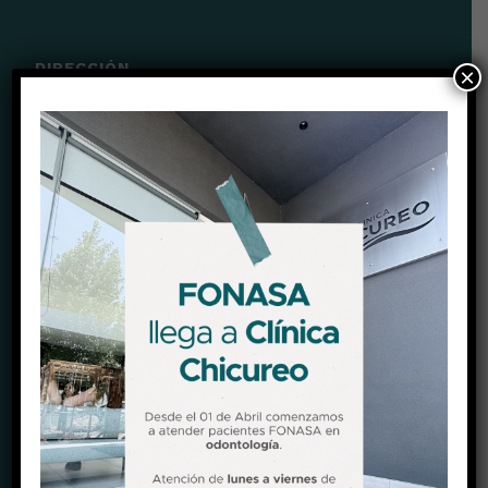
DIRECCIÓN
×
Camino El Algarrobo parcela 30, Chicureo, Colina.
Ver Mapa (Waze)
Ver Mapa (Google maps)
HORARIOS
Lunes a viernes
09:00 a 18:30 hrs
Sábado
09:00 a 14:00 hrs