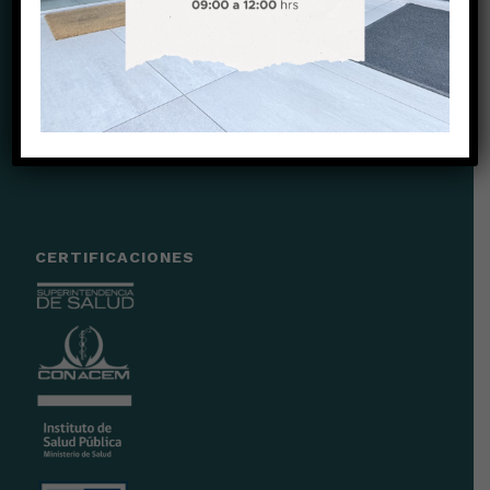
CONTACTO
Teléfono:
+56 22 2678750
Celular:
+56987789823
E-Mail:
recepcion@clinicachicureo.com
Sitio Web:
www.clinicahicureo.com
@clinicachicureo
CERTIFICACIONES