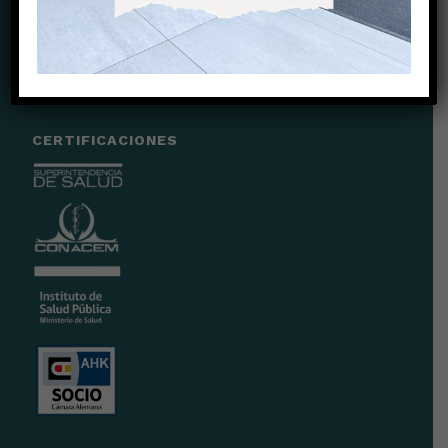
@clinicachicureo
CERTIFICACIONES