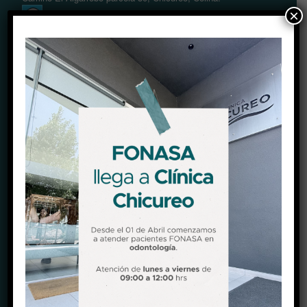
×
Ver Mapa (Waze)
Ver Mapa (Google maps)
HORARIOS
Lunes a viernes
09:00 a 18:30 hrs
Sábado
09:00 a 14:00 hrs
CONTACTO
Teléfono:
+56 22 2678750
Celular:
+56987789823
E-Mail:
recepcion@clinicachicureo.com
Sitio Web:
www.clinicahicureo.com